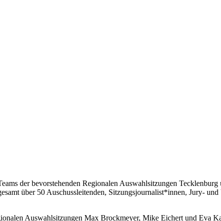
Teams der bevorstehenden Regionalen Auswahlsitzungen Tecklenburg und
samt über 50 Auschussleitenden, Sitzungsjournalist*innen, Jury- und V
gionalen Auswahlsitzungen Max Brockmeyer, Mike Eichert und Eva Ka